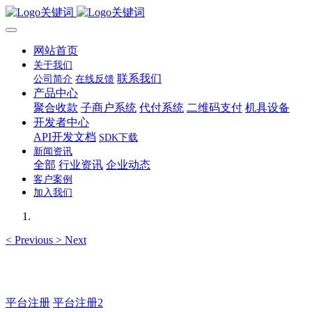
网站首页
关于我们
联系我们
公司简介
在线反馈
产品中心
聚合收款
子商户系统
代付系统
二维码支付
机具设备
开发者中心
API开发文档
SDK下载
新闻资讯
全部
行业资讯
企业动态
客户案例
加入我们
<
Previous
>
Next
如有疑问登录平台联系主管
平台注册
平台注册2