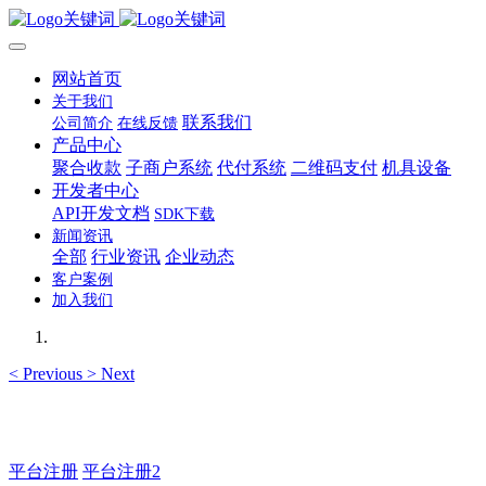
网站首页
关于我们
联系我们
公司简介
在线反馈
产品中心
聚合收款
子商户系统
代付系统
二维码支付
机具设备
开发者中心
API开发文档
SDK下载
新闻资讯
全部
行业资讯
企业动态
客户案例
加入我们
<
Previous
>
Next
如有疑问登录平台联系主管
平台注册
平台注册2