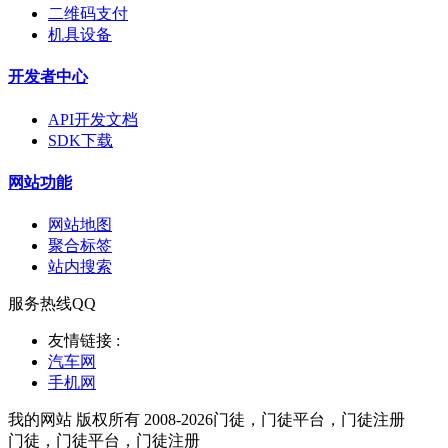
二维码支付
机具设备
开发者中心
API开发文档
SDK下载
网站功能
网站地图
聚合标签
站内搜索
服务热线QQ
友情链接 :
汽车网
手机网
我的网站 版权所有 2008-2026门徒，门徒平台，门徒注册
门徒，门徒平台，门徒注册