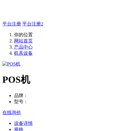
如有疑问登录平台联系主管
平台注册
平台注册2
你的位置
网站首页
产品中心
机具设备
POS机
品牌：
型号：
在线询价
设备详情
规格