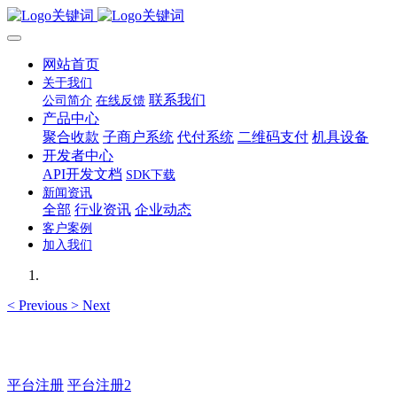
网站首页
关于我们
联系我们
公司简介
在线反馈
产品中心
聚合收款
子商户系统
代付系统
二维码支付
机具设备
开发者中心
API开发文档
SDK下载
新闻资讯
全部
行业资讯
企业动态
客户案例
加入我们
<
Previous
>
Next
如有疑问登录平台联系主管
平台注册
平台注册2